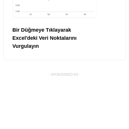
Bir Düğmeye Tıklayarak
Excel'deki Veri Noktalarını
Vurgulayın
- SPONSORED AD -
� Copyright By Excel-Lib.net
. All Rights Reserved.
Diğer dillerde bu sayfa: