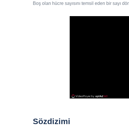
Boş olan hücre sayısını temsil eden bir sayı dö
Sözdizimi