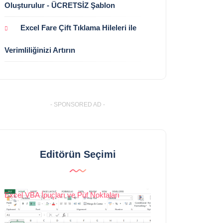
Oluşturulur - ÜCRETSİZ Şablon
Excel Fare Çift Tıklama Hileleri ile
Verimliliğinizi Artırın
- SPONSORED AD -
Editörün Seçimi
Excel VBA İpuçları ve Püf Noktaları