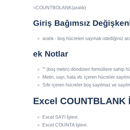
=COUNTBOLANK(aralık)
Giriş Bağımsız Değişkenl
aralık - boş hücreleri saymak istediğiniz aral
ek Notlar
“” (boş metin) döndüren formüllere sahip hüc
Metin, sayı, hata vb. içeren hücreler sayılm
Sıfır içeren hücreler boş sayılmaz ve sayıl
Excel COUNTBLANK İş
Excel SAYI İşlevi.
Excel COUNTA İşlevi.