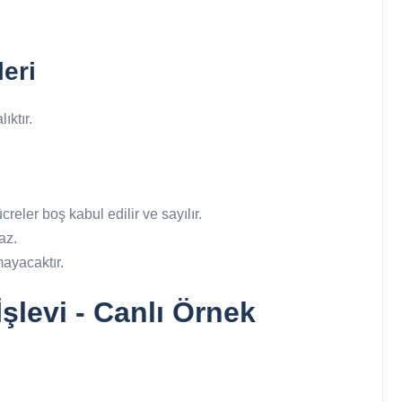
eri
ıktır.
reler boş kabul edilir ve sayılır.
az.
mayacaktır.
levi - Canlı Örnek