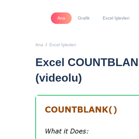
Ana
Grafik
Excel İşlevleri
Ana
Excel İşlevleri
Excel COUNTBLANK İ
(videolu)