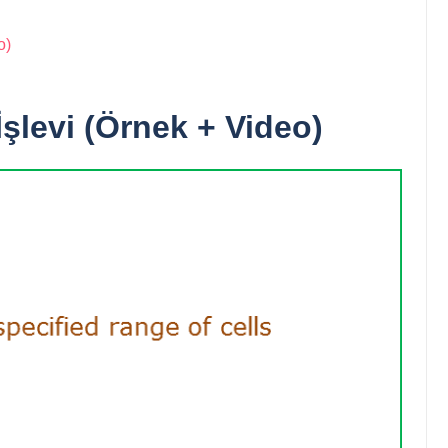
o)
levi (Örnek + Video)