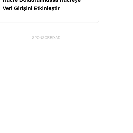
Veri Girişini Etkinleştir
- SPONSORED AD -