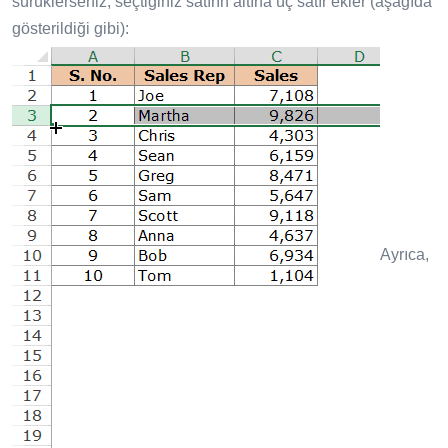
sürüklerseniz, seçtiğiniz satırın altına üç satır ekler (aşağıda
gösterildiği gibi):
Ayrıca,