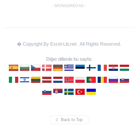
- SPONSORED AD -
� Copyright By Excel-Lib.net
. All Rights Reserved.
Diğer dillerde bu sayfa:
Back to Top