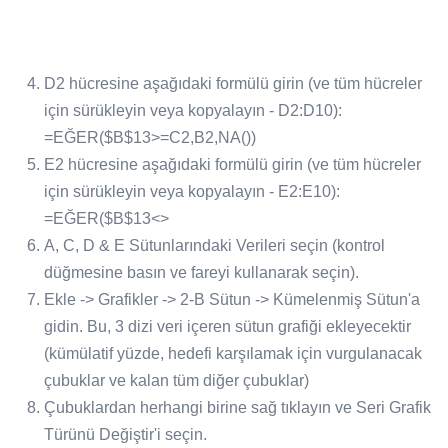
D2 hücresine aşağıdaki formülü girin (ve tüm hücreler
için sürükleyin veya kopyalayın - D2:D10):
=EĞER($B$13>=C2,B2,NA())
E2 hücresine aşağıdaki formülü girin (ve tüm hücreler
için sürükleyin veya kopyalayın - E2:E10):
=EĞER($B$13<>
A, C, D & E Sütunlarındaki Verileri seçin (kontrol
düğmesine basın ve fareyi kullanarak seçin).
Ekle -> Grafikler -> 2-B Sütun -> Kümelenmiş Sütun'a
gidin. Bu, 3 dizi veri içeren sütun grafiği ekleyecektir
(kümülatif yüzde, hedefi karşılamak için vurgulanacak
çubuklar ve kalan tüm diğer çubuklar)
Çubuklardan herhangi birine sağ tıklayın ve Seri Grafik
Türünü Değiştir'i seçin.