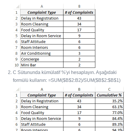
C Sütununda kümülatif %'yi hesaplayın. Aşağıdaki
formülü kullanın: =SUM($B$2:B2)/SUM($B$2:$B$1)