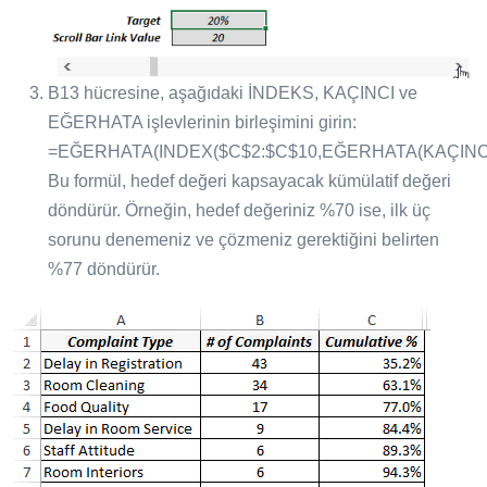
B13 hücresine, aşağıdaki İNDEKS, KAÇINCI ve
EĞERHATA işlevlerinin birleşimini girin:
=EĞERHATA(INDEX($C$2:$C$10,EĞERHATA(KAÇINCI($
Bu formül, hedef değeri kapsayacak kümülatif değeri
döndürür. Örneğin, hedef değeriniz %70 ise, ilk üç
sorunu denemeniz ve çözmeniz gerektiğini belirten
%77 döndürür.