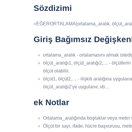
Sözdizimi
=EĞERORTALAMA(ortalama_aralık, ölçüt_aralığı1,
Giriş Bağımsız Değişkenl
ortalama_aralık - ortalamasını almak istediğ
ölçüt_aralığı1, ölçüt_aralığı2,… - ölçütlerin 
ölçüt olabilir.
ölçüt1, ölçüt2,… - ilişkili aralığına uygulan
ölçüt_aralığı2'ye uygulanır, vb…
ek Notlar
Ortalama_aralığında boşluklar veya metin v
Ölçüt bir sayı, ifade, hücre başvurusu, metin