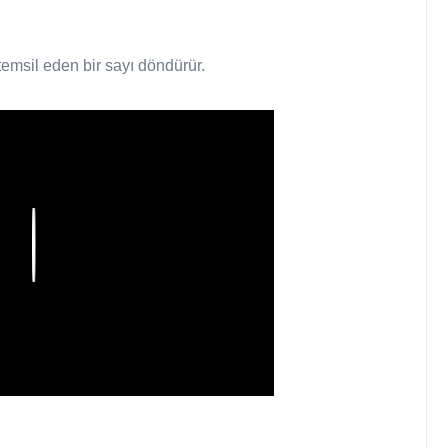
temsil eden bir sayı döndürür.
Play