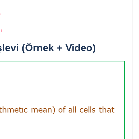
)
u
evi (Örnek + Video)