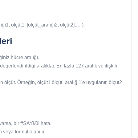
 ölçüt1, [ölçüt_aralığı2, ölçüt2],… ).
eri
iniz hücre aralığı.
değerlendirildiği aralıklar. En fazla 127 aralık ve ilişkili
an ölçüt. Örneğin, ölçüt1 ölçüt_aralığı1'e uygulanır, ölçüt2
arsa, bir #SAYI/0! hata.
 veya formül olabilir.