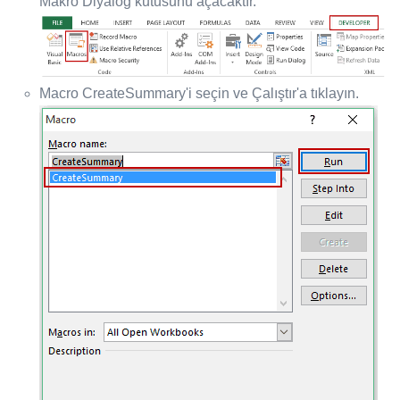
Makro Diyalog kutusunu açacaktır.
Macro CreateSummary'i seçin ve Çalıştır'a tıklayın.