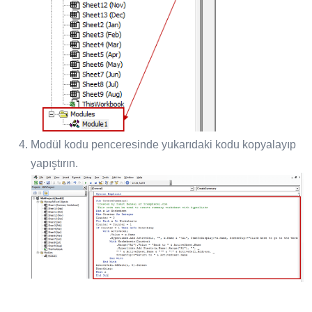
Modül kodu penceresinde yukarıdaki kodu kopyalayıp
yapıştırın.