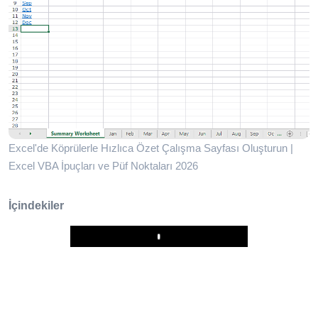
Excel'de Köprülerle Hızlıca Özet Çalışma Sayfası Oluşturun |
Excel VBA İpuçları ve Püf Noktaları 2026
İçindekiler
Play