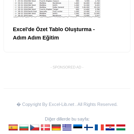
Excel'de Özet Tablo Oluşturma -
Adım Adım Eğitim
- SPONSORED AD -
� Copyright By Excel-Lib.net
. All Rights Reserved.
Diğer dillerde bu sayfa: