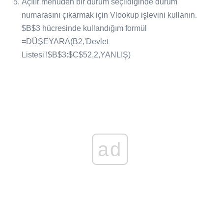
Açılır menüden bir durum seçildiğinde durum
numarasını çıkarmak için Vlookup işlevini kullanın.
$B$3 hücresinde kullandığım formül
=DÜŞEYARA(B2,'Devlet
Listesi'!$B$3:$C$52,2,YANLIŞ)
ad